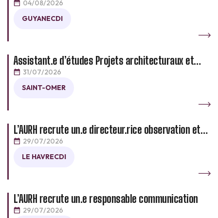
04/08/2026
GUYANE
CDI
Assistant.e d’études Projets architecturaux et
urbains _ CDD de 12 mois
31/07/2026
SAINT-OMER
L’AURH recrute un.e directeur.rice observation et
prospective
29/07/2026
LE HAVRE
CDI
L’AURH recrute un.e responsable communication
29/07/2026