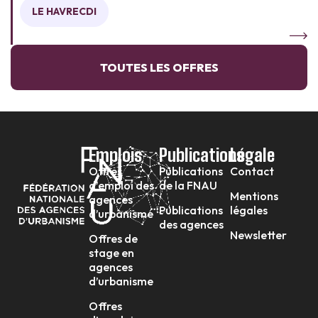
LE HAVRE
CDI
TOUTES LES OFFRES
Emplois
Publications
Légale
Offres
Publications
Contact
d’emploi des
de la FNAU
Mentions
agences
Publications
légales
d’urbanisme
des agences
Newsletter
Offres de
stage en
agences
d’urbanisme
Offres