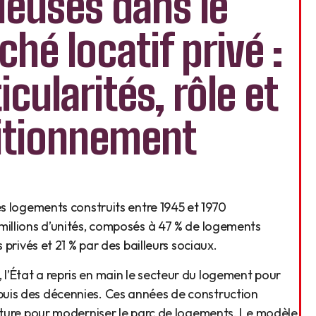
ieuses dans le
hé locatif privé :
icularités, rôle et
itionnement
es logements construits entre 1945 et 1970
millions d’unités, composés à 47 % de logements
 privés et 21 % par des bailleurs sociaux.
’État a repris en main le secteur du logement pour
uis des décennies. Ces années de construction
ecture pour moderniser le parc de logements. Le modèle