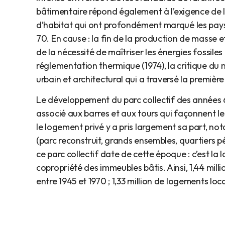
bâtimentaire répond également à l’exigence de 
d’habitat qui ont profondément marqué les pays
70. En cause : la fin de la production de masse e
de la nécessité de maîtriser les énergies fossiles
réglementation thermique (1974), la critique d
urbain et architectural qui a traversé la premièr
Le développement du parc collectif des années 6
associé aux barres et aux tours qui façonnent le
le logement privé y a pris largement sa part, no
(parc reconstruit, grands ensembles, quartiers pé
ce parc collectif date de cette époque : c’est la lo
copropriété des immeubles bâtis. Ainsi, 1,44 mill
entre 1945 et 1970 ; 1,33 million de logements lo