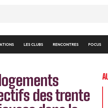
CATIONS
LES CLUBS
RENCONTRES
FOCUS
 logements
A
ectifs des trente