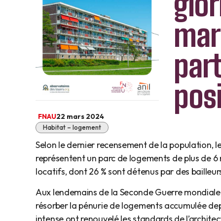
glor
marc
part
pos
FNAU
22 mars 2024
Habitat – logement
Selon le dernier recensement de la population, l
représentent un parc de logements de plus de 6 
locatifs, dont 26 % sont détenus par des bailleurs
Aux lendemains de la Seconde Guerre mondiale, l
résorber la pénurie de logements accumulée dep
intense ont renouvelé les standards de l’archit