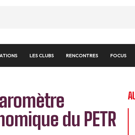
CATIONS
LES CLUBS
RENCONTRES
FOCUS
Baromètre
A
nomique du PETR