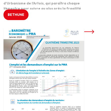
d’Urbanisme de l’Artois, qui paraîtra chaque
...
semestre pour suivre au plus près la fragilité
des entreprises du Pôle Métropolitain de
BETHUNE
l’Artois et du Pôle d’Equilibre Territorial et
Rural Ternois 7 Vallées. En complément des
baromètres économiques, le baromètre des
défaillances se concentrera sur des […]