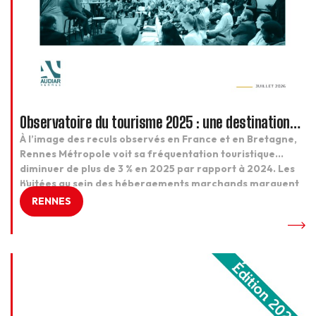
Observatoire du tourisme 2025 : une destination
qui résiste
À l’image des reculs observés en France et en Bretagne,
Rennes Métropole voit sa fréquentation touristique
diminuer de plus de 3 % en 2025 par rapport à 2024. Les
...
nuitées au sein des hébergements marchands marquent
le pas, y compris pour les meublés loués à partir des
RENNES
plateformes internet et les hôtels tandis que les […]