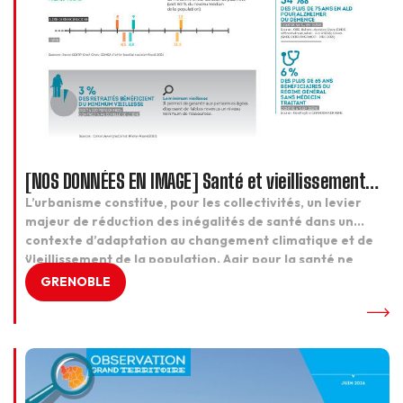
[NOS DONNÉES EN IMAGE] Santé et vieillissement
dans l’aire grenobloise
L’urbanisme constitue, pour les collectivités, un levier
majeur de réduction des inégalités de santé dans un
contexte d’adaptation au changement climatique et de
...
vieillissement de la population. Agir pour la santé ne
passe pas uniquement par l’amélioration de l’offre de
GRENOBLE
soins et de son accessibilité. Toutes les politiques
publiques ont en effet un impact sur l’environnement […]